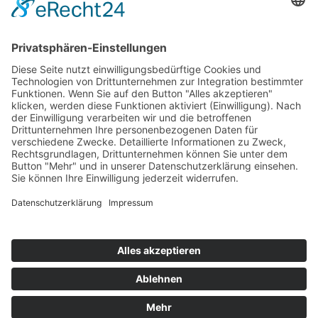
Datenschutz
Home
Impressum
So finden Sie uns
Wir benötigen Ihre
Zustimmung, um den
Google Maps-Service zu
laden!
Wir verwenden einen Service eines
Drittanbieters, um Karteninhalte
einzubetten. Dieser Service kann
Daten zu Ihren Aktivitäten
sammeln. Bitte lesen Sie die Details
durch und stimmen Sie der
Nutzung des Service zu, um diese
Karte anzuzeigen.