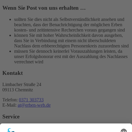
Wenn Sie Post von uns erhalten …
sollten Sie dies nicht als Selbstverständlichkeit ansehen und
beachten, dass der Benachrichtigung der möglichen Erben
kosten- und zeitintensive Recherchen voraus gegangen sind
können Sie mit hoher Wahrscheinlichkeit davon ausgehen,
dass Sie in Verbindung mit einem nicht überschuldeten
Nachlass dem erbberechtigten Personenkreis zuzuordnen sind
müssen Sie dennoch keinerlei Vorauszahlungen leisten, da
unser Erfolgshonorar erst mit der Auszahlung des Nachlasses
verrechnet wird
Kontakt
Limbacher Straße 24
09113 Chemnitz
Telefon:
0371 303733
E-Mail:
at@erben-web.de
Service
Kontakt