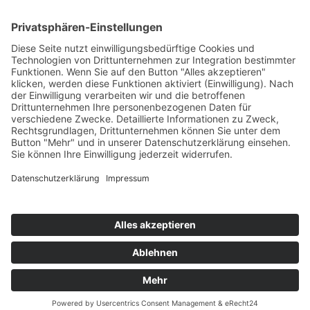
Impressum
So finden Sie uns
Wir benötigen Ihre
Zustimmung, um den
Google Maps-Service zu
laden!
Wir verwenden einen Service eines
Drittanbieters, um Karteninhalte
einzubetten. Dieser Service kann
Daten zu Ihren Aktivitäten
sammeln. Bitte lesen Sie die Details
durch und stimmen Sie der
Nutzung des Service zu, um diese
Karte anzuzeigen.
Copyright ©2026
Erbenermittlung & Nachlassregelung Anja
Mehr Informationen
Tautenhahn
|