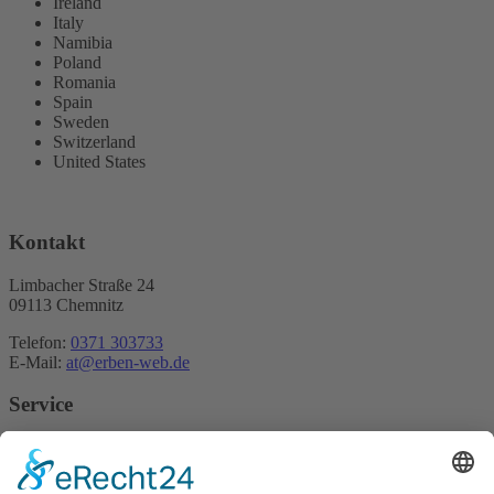
Ireland
Italy
Namibia
Poland
Romania
Spain
Sweden
Switzerland
United States
Kontakt
Limbacher Straße 24
09113 Chemnitz
Telefon:
0371 303733
E-Mail:
at@erben-web.de
Service
Kontakt
Datenschutz
Home